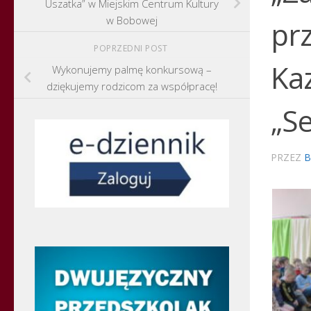
Uszatka” w Miejskim Centrum Kultury
w Bobowej
prz
POPRZEDNI POST
Kaz
Wykonujemy palmę konkursową –
dziękujemy rodzicom za współpracę!
„Se
PRZEZ
B