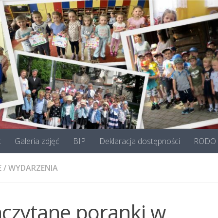
t
Galeria zdjęć
BIP
Deklaracja dostępności
RODO
E
/
WYDARZENIA
aczytane poranki w