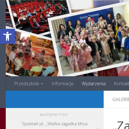
Przejdź do treści
Otwórz pasek narzędzi
Przedszkole
Informacje
Wydarzenia
Kontak
GALERI
NASTĘPNY POST
„Z
Spektakl pt. „Wielka zagadka Misia