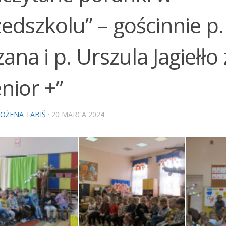
edszkolu” – gościnnie p.
ana i p. Urszula Jagiełło
nior +”
OŻENA TABIŚ
·
20 MARCA 2024